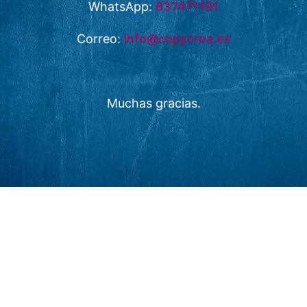
WhatsApp:
637471191
Correo:
info@copycrea.es
Muchas gracias.