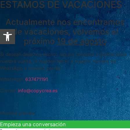
ESTAMOS DE VACACIONES
Actualmente nos encontramos
Abrir barra de herramientas
de vacaciones, volvemos el
próximo
19 de agosto
Si desean dejarnos escrito alguna consulta o pedido para
nuestra vuelta, lo pueden hacer a nuestro número de
WhatsApp o nuestro correo:
WhatsApp:
637471191
Correo:
info@copycrea.es
Muchas gracias.
Empieza una conversación