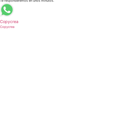
Te responderemos en unos minutos.
Copycrea
Copycrea