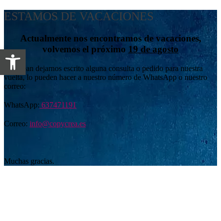
ESTAMOS DE VACACIONES
Actualmente nos encontramos de vacaciones,
volvemos el próximo
19 de agosto
Abrir barra de herramientas
Si desean dejarnos escrito alguna consulta o pedido para nuestra
vuelta, lo pueden hacer a nuestro número de WhatsApp o nuestro
correo:
WhatsApp:
637471191
Correo:
info@copycrea.es
Muchas gracias.