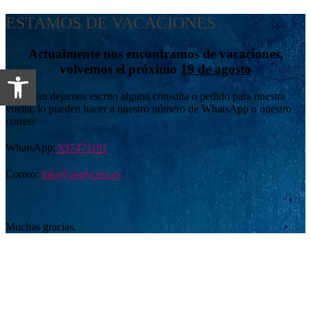
ESTAMOS DE VACACIONES
Actualmente nos encontramos de vacaciones,
volvemos el próximo
19 de agosto
Abrir barra de herramientas
Si desean dejarnos escrito alguna consulta o pedido para nuestra
vuelta, lo pueden hacer a nuestro número de WhatsApp o nuestro
correo:
WhatsApp:
637471191
Correo:
info@copycrea.es
Muchas gracias.