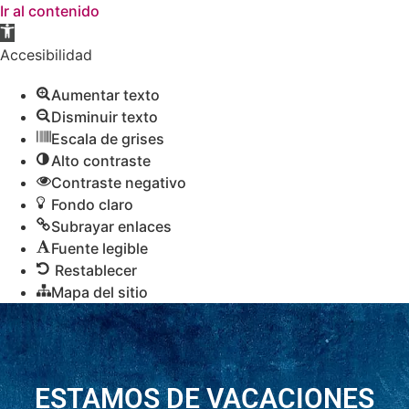
Ir al contenido
Abrir
barra
Accesibilidad
de
Aumentar texto
herramientas
Disminuir texto
Escala de grises
Alto contraste
Contraste negativo
Fondo claro
Subrayar enlaces
Fuente legible
Restablecer
Mapa del sitio
ESTAMOS DE VACACIONES