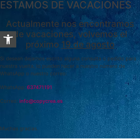
ESTAMOS DE VACACIONES
Actualmente nos encontramos
Abrir barra de herramientas
de vacaciones, volvemos el
próximo
19 de agosto
Si desean dejarnos escrito alguna consulta o pedido para
nuestra vuelta, lo pueden hacer a nuestro número de
WhatsApp o nuestro correo:
WhatsApp:
637471191
Correo:
info@copycrea.es
Muchas gracias.