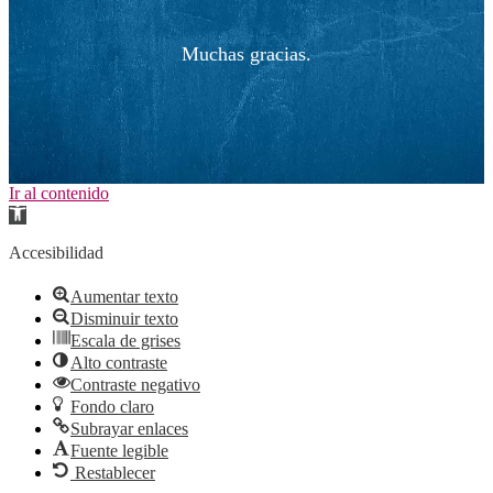
Muchas gracias.
Ir al contenido
Abrir
barra
de
Accesibilidad
herramientas
Aumentar texto
Disminuir texto
Escala de grises
Alto contraste
Contraste negativo
Fondo claro
Subrayar enlaces
Fuente legible
Restablecer