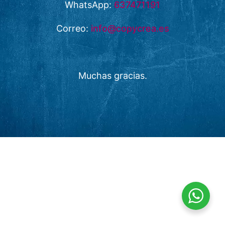
WhatsApp:
637471191
Correo:
info@copycrea.es
Muchas gracias.