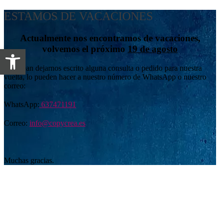
ESTAMOS DE VACACIONES
Actualmente nos encontramos de vacaciones,
volvemos el próximo
19 de agosto
Abrir barra de herramientas
Si desean dejarnos escrito alguna consulta o pedido para nuestra
vuelta, lo pueden hacer a nuestro número de WhatsApp o nuestro
correo:
WhatsApp:
637471191
Correo:
info@copycrea.es
Muchas gracias.