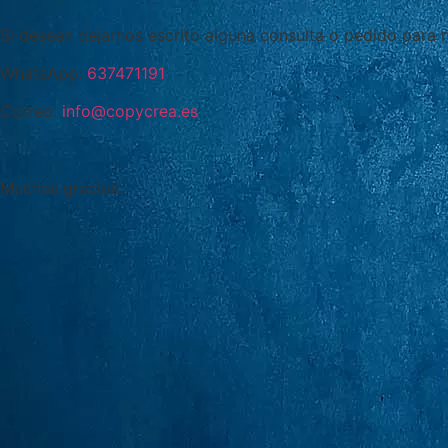
Si desean dejarnos escrito alguna consulta o pedido para 
WhatsApp:
637471191
Correo:
info@copycrea.es
Muchas gracias.