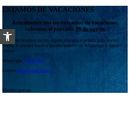
ESTAMOS DE VACACIONES
Actualmente nos encontramos de vacaciones,
volvemos el próximo
19 de agosto
Abrir barra de herramientas
Si desean dejarnos escrito alguna consulta o pedido para nuestra
vuelta, lo pueden hacer a nuestro número de WhatsApp o nuestro
correo:
WhatsApp:
637471191
Correo:
info@copycrea.es
Muchas gracias.