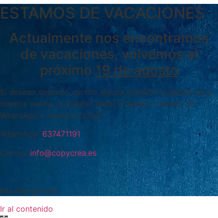
ESTAMOS DE VACACIONES
Actualmente nos encontramos
de vacaciones, volvemos el
próximo
19 de agosto
Si desean dejarnos escrito alguna consulta o pedido para
nuestra vuelta, lo pueden hacer a nuestro número de
WhatsApp o nuestro correo:
WhatsApp:
637471191
Correo:
info@copycrea.es
Muchas gracias.
Ir al contenido