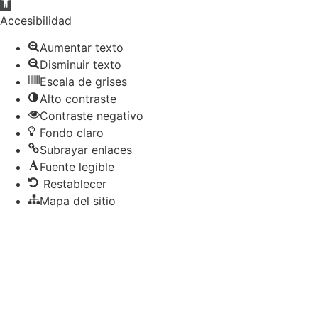
Abrir
barra
Accesibilidad
de
Aumentar texto
herramientas
Disminuir texto
Escala de grises
Alto contraste
Contraste negativo
Fondo claro
Subrayar enlaces
Fuente legible
Restablecer
Mapa del sitio