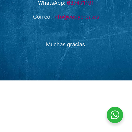
WhatsApp:
637471191
Correo:
info@copycrea.es
Muchas gracias.