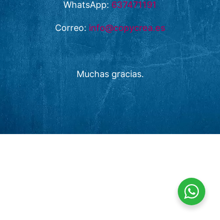
WhatsApp:
637471191
Correo:
info@copycrea.es
Muchas gracias.