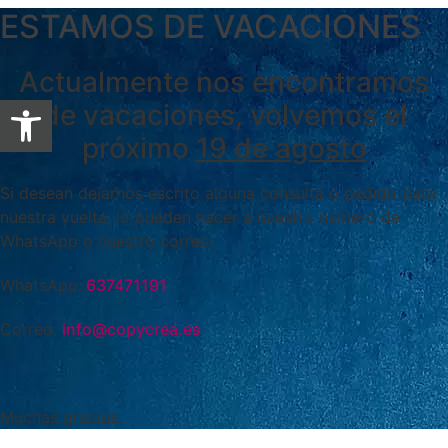
ESTAMOS DE VACACIONES
Actualmente nos encontramos
Abrir barra de herramientas
de vacaciones, volvemos el
próximo
19 de agosto
Si desean dejarnos escrito alguna consulta o pedido para
nuestra vuelta, lo pueden hacer a nuestro número de
WhatsApp o nuestro correo:
WhatsApp:
637471191
Correo:
info@copycrea.es
Muchas gracias.