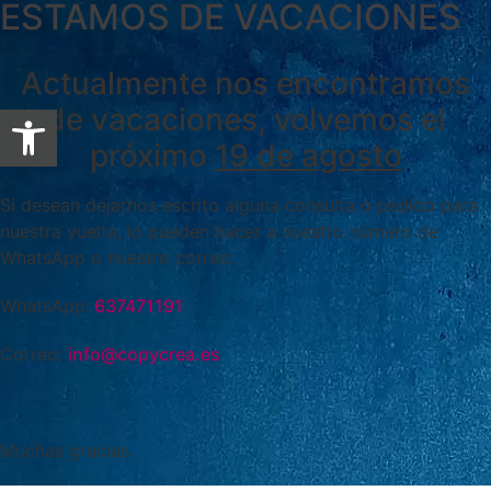
ESTAMOS DE VACACIONES
Actualmente nos encontramos
Abrir barra de herramientas
de vacaciones, volvemos el
próximo
19 de agosto
Si desean dejarnos escrito alguna consulta o pedido para
nuestra vuelta, lo pueden hacer a nuestro número de
WhatsApp o nuestro correo:
WhatsApp:
637471191
Correo:
info@copycrea.es
Muchas gracias.