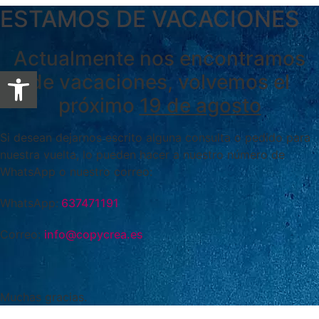
ESTAMOS DE VACACIONES
Actualmente nos encontramos
Abrir barra de herramientas
de vacaciones, volvemos el
próximo
19 de agosto
Si desean dejarnos escrito alguna consulta o pedido para
nuestra vuelta, lo pueden hacer a nuestro número de
WhatsApp o nuestro correo:
WhatsApp:
637471191
Correo:
info@copycrea.es
Muchas gracias.