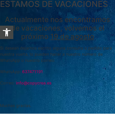
ESTAMOS DE VACACIONES
Actualmente nos encontramos
Abrir barra de herramientas
de vacaciones, volvemos el
próximo
19 de agosto
Si desean dejarnos escrito alguna consulta o pedido para
nuestra vuelta, lo pueden hacer a nuestro número de
WhatsApp o nuestro correo:
WhatsApp:
637471191
Correo:
info@copycrea.es
Muchas gracias.