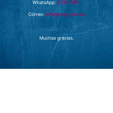
WhatsApp:
637471191
Correo:
info@copycrea.es
Muchas gracias.