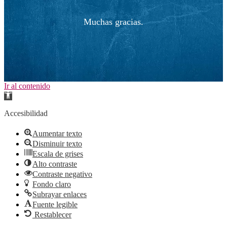
Muchas gracias.
Ir al contenido
Abrir
barra
de
Accesibilidad
herramientas
Aumentar texto
Disminuir texto
Escala de grises
Alto contraste
Contraste negativo
Fondo claro
Subrayar enlaces
Fuente legible
Restablecer