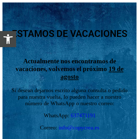
Abrir barra de herramientas
ESTAMOS DE VACACIONES
Actualmente nos encontramos de
vacaciones, volvemos el próximo
19 de
agosto
Si desean dejarnos escrito alguna consulta o pedido
para nuestra vuelta, lo pueden hacer a nuestro
número de WhatsApp o nuestro correo:
WhatsApp:
637471191
Correo:
info@copycrea.es