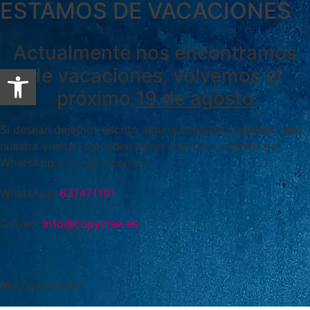
ESTAMOS DE VACACIONES
Actualmente nos encontramos
Abrir barra de herramientas
de vacaciones, volvemos el
próximo
19 de agosto
Si desean dejarnos escrito alguna consulta o pedido para
nuestra vuelta, lo pueden hacer a nuestro número de
WhatsApp o nuestro correo:
WhatsApp:
637471191
Correo:
info@copycrea.es
Muchas gracias.