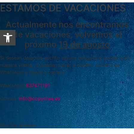
ESTAMOS DE VACACIONES
Actualmente nos encontramos
Abrir barra de herramientas
de vacaciones, volvemos el
próximo
19 de agosto
Si desean dejarnos escrito alguna consulta o pedido para
nuestra vuelta, lo pueden hacer a nuestro número de
WhatsApp o nuestro correo:
WhatsApp:
637471191
Correo:
info@copycrea.es
Muchas gracias.