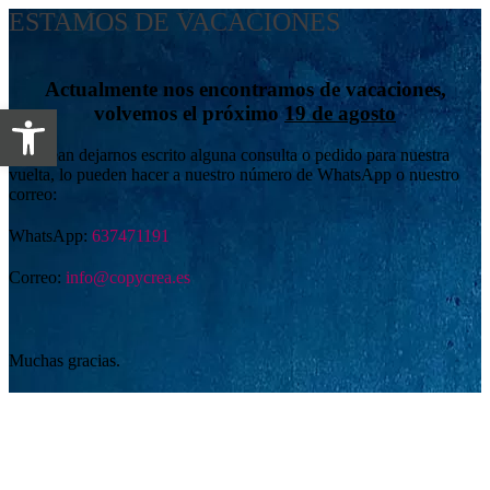
ESTAMOS DE VACACIONES
Actualmente nos encontramos de vacaciones,
Abrir barra de herramientas
volvemos el próximo
19 de agosto
Si desean dejarnos escrito alguna consulta o pedido para nuestra
vuelta, lo pueden hacer a nuestro número de WhatsApp o nuestro
correo:
WhatsApp:
637471191
Correo:
info@copycrea.es
Muchas gracias.