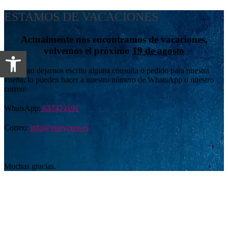
ESTAMOS DE VACACIONES
Actualmente nos encontramos de vacaciones,
volvemos el próximo
19 de agosto
Abrir barra de herramientas
Si desean dejarnos escrito alguna consulta o pedido para nuestra
vuelta, lo pueden hacer a nuestro número de WhatsApp o nuestro
correo:
WhatsApp:
637471191
Correo:
info@copycrea.es
Muchas gracias.