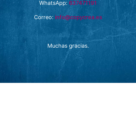
WhatsApp:
637471191
Correo:
info@copycrea.es
Muchas gracias.