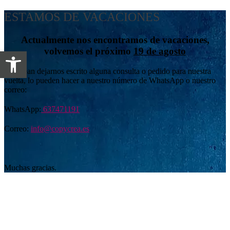
ESTAMOS DE VACACIONES
Actualmente nos encontramos de vacaciones,
volvemos el próximo
19 de agosto
Abrir barra de herramientas
Si desean dejarnos escrito alguna consulta o pedido para nuestra
vuelta, lo pueden hacer a nuestro número de WhatsApp o nuestro
correo:
WhatsApp:
637471191
Correo:
info@copycrea.es
Muchas gracias.