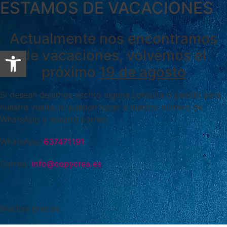
ESTAMOS DE VACACIONES
Actualmente nos encontramos
Abrir barra de herramientas
de vacaciones, volvemos el
próximo
19 de agosto
Si desean dejarnos escrito alguna consulta o pedido para
nuestra vuelta, lo pueden hacer a nuestro número de
WhatsApp o nuestro correo:
WhatsApp:
637471191
Correo:
info@copycrea.es
Muchas gracias.