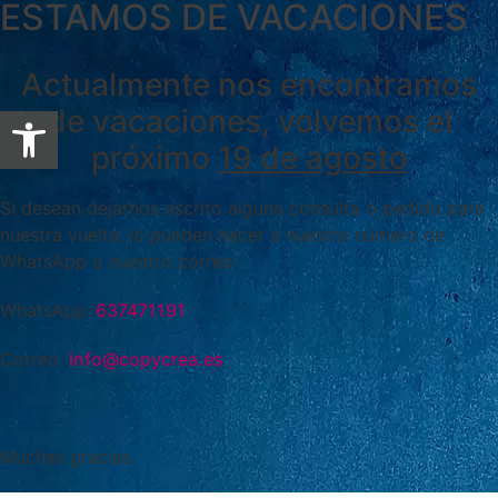
ESTAMOS DE VACACIONES
Actualmente nos encontramos
Abrir barra de herramientas
de vacaciones, volvemos el
próximo
19 de agosto
Si desean dejarnos escrito alguna consulta o pedido para
nuestra vuelta, lo pueden hacer a nuestro número de
WhatsApp o nuestro correo:
WhatsApp:
637471191
Correo:
info@copycrea.es
Muchas gracias.