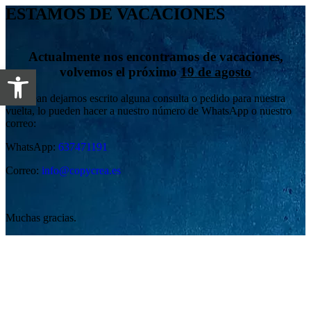
ESTAMOS DE VACACIONES
Actualmente nos encontramos de vacaciones,
Abrir barra de herramientas
volvemos el próximo
19 de agosto
Si desean dejarnos escrito alguna consulta o pedido para nuestra
vuelta, lo pueden hacer a nuestro número de WhatsApp o nuestro
correo:
WhatsApp:
637471191
Correo:
info@copycrea.es
Muchas gracias.