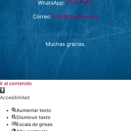
WhatsApp:
637471191
Correo:
info@copycrea.es
Muchas gracias.
Ir al contenido
Abrir
barra
Accesibilidad
de
Aumentar texto
herramientas
Disminuir texto
Escala de grises