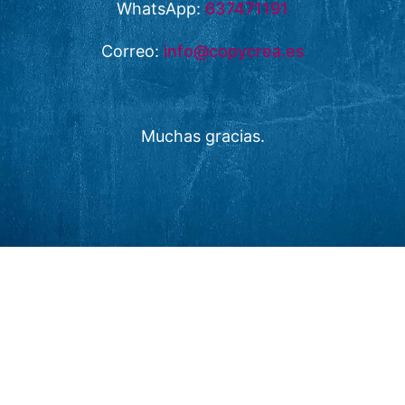
WhatsApp:
637471191
Correo:
info@copycrea.es
Muchas gracias.