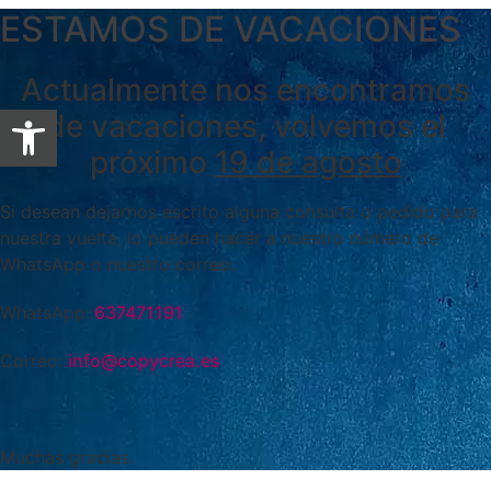
ESTAMOS DE VACACIONES
Actualmente nos encontramos
Abrir barra de herramientas
de vacaciones, volvemos el
próximo
19 de agosto
Si desean dejarnos escrito alguna consulta o pedido para
nuestra vuelta, lo pueden hacer a nuestro número de
WhatsApp o nuestro correo:
WhatsApp:
637471191
Correo:
info@copycrea.es
Muchas gracias.