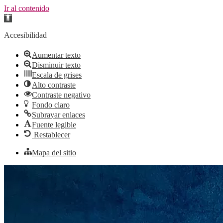
Ir al contenido
Abrir
barra
de
Accesibilidad
herramientas
Aumentar texto
Disminuir texto
Escala de grises
Alto contraste
Contraste negativo
Fondo claro
Subrayar enlaces
Fuente legible
Restablecer
Mapa del sitio