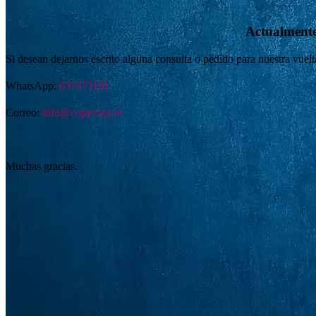
Actualmente
Si desean dejarnos escrito alguna consulta o pedido para nuestra vue
WhatsApp:
637471191
Correo:
info@copycrea.es
Muchas gracias.