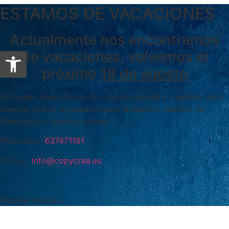
ESTAMOS DE VACACIONES
Actualmente nos encontramos
Abrir barra de herramientas
de vacaciones, volvemos el
próximo
19 de agosto
Si desean dejarnos escrito alguna consulta o pedido para
nuestra vuelta, lo pueden hacer a nuestro número de
WhatsApp o nuestro correo:
WhatsApp:
637471191
Correo:
info@copycrea.es
Muchas gracias.