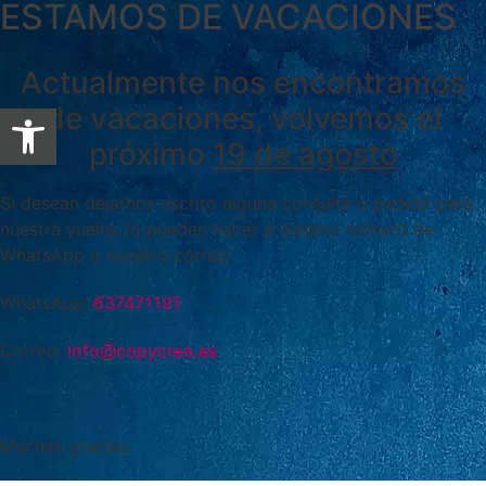
ESTAMOS DE VACACIONES
Actualmente nos encontramos
Abrir barra de herramientas
de vacaciones, volvemos el
próximo
19 de agosto
Si desean dejarnos escrito alguna consulta o pedido para
nuestra vuelta, lo pueden hacer a nuestro número de
WhatsApp o nuestro correo:
WhatsApp:
637471191
Correo:
info@copycrea.es
Muchas gracias.