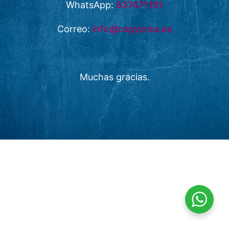
WhatsApp:
637471191
Correo:
info@copycrea.es
Muchas gracias.